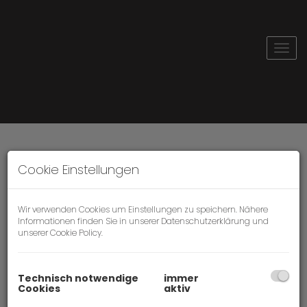
Navi
Cookie Einstellungen
Wir verwenden Cookies um Einstellungen zu speichern. Nähere
Informationen finden Sie in unserer
Datenschutzerklärung
und
unserer
Cookie Policy
.
GRUND.
ZU.
Technisch notwendige
immer
Cookies
aktiv