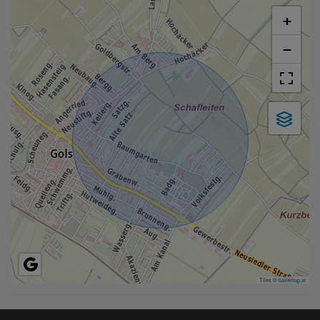
+
−
Tiles ©
basemap.at