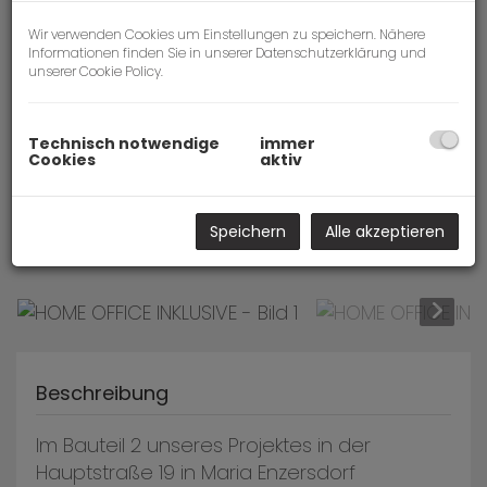
Wir verwenden Cookies um Einstellungen zu speichern. Nähere
Informationen finden Sie in unserer
Datenschutzerklärung
und
unserer
Cookie Policy
.
Technisch notwendige
immer
Cookies
aktiv
Speichern
Alle akzeptieren
Beschreibung
Im Bauteil 2 unseres Projektes in der
Hauptstraße 19 in Maria Enzersdorf