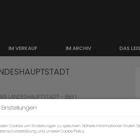
IM VERKAUF
IM ARCHIV
DAS LEI
ANDESHAUPTSTADT
 Einstellungen
nden Cookies um Einstellungen zu speichern. Nähere Informationen finden Si
tenschutzerklärung
und unserer
Cookie Policy
.