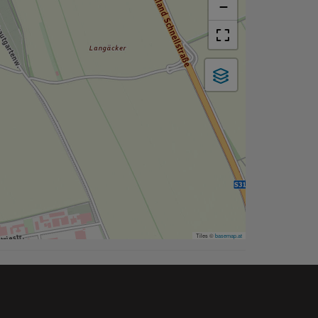
−
Tiles ©
basemap.at