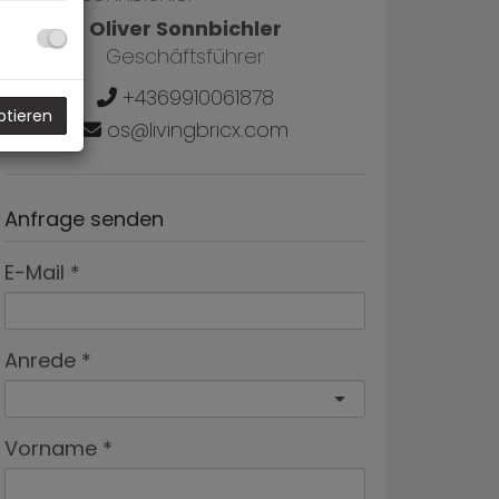
Oliver Sonnbichler
Geschäftsführer
+4369910061878
ptieren
os@livingbricx.com
Anfrage senden
E-Mail
Anrede
Vorname