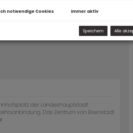
sch notwendige Cookies
immer aktiv
Speichern
Alle akze
Bahnhofsplatz der Landeshauptstadt
rkehrsanbindung. Das Zentrum von Eisenstadt
r.